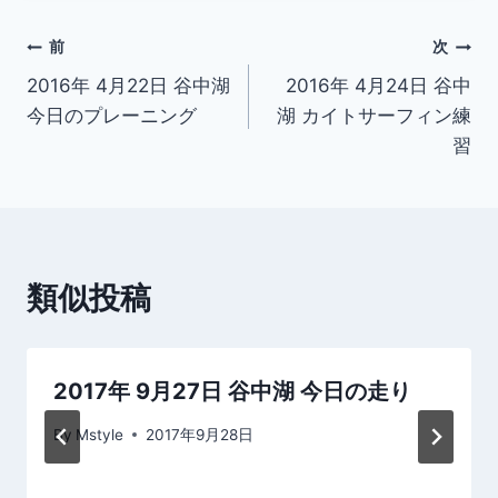
投
前
次
2016年 4月22日 谷中湖
2016年 4月24日 谷中
稿
今日のプレーニング
湖 カイトサーフィン練
ナ
習
ビ
ゲ
ー
類似投稿
シ
ョ
2017年 9月27日 谷中湖 今日の走り
ン
By
Mstyle
2017年9月28日