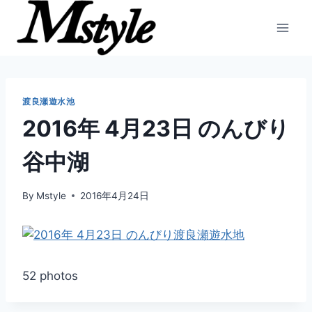
内
容
を
ス
キ
ッ
渡良瀬遊水池
プ
2016年 4月23日 のんびり
谷中湖
By
Mstyle
2016年4月24日
52 photos