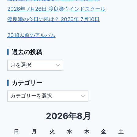
2026年 7月26日 渡良瀬ウインドスクール
渡良瀬の今日の風は？ 2026年 7月10日
2018以前のアルバム
過去の投稿
過
去
の
カテゴリー
投
カ
稿
テ
ゴ
2026年8月
リ
ー
日
月
火
水
木
金
土