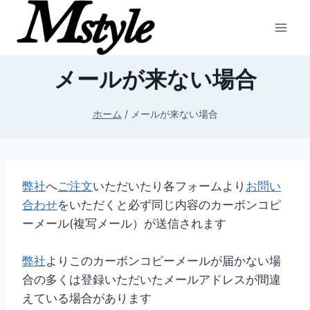
内
容
を
ス
メールが来ない場合
キ
ッ
ホーム
/
メールが来ない場合
プ
弊社
へ
ご注文
いただいたり各フォームより
お問い
合わせ
をいただくと必ず同じ内容のカーボンコピ
ーメール(複写メール）が送信されます
弊社
よりこのカーボンコピーメールが届かない場
合の多くは登録いただいたメールアドレスが間違
えている場合があります