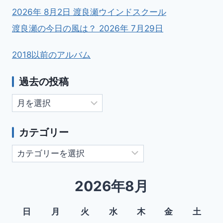
2026年 8月2日 渡良瀬ウインドスクール
渡良瀬の今日の風は？ 2026年 7月29日
2018以前のアルバム
過去の投稿
過
去
の
カテゴリー
投
カ
稿
テ
ゴ
2026年8月
リ
ー
日
月
火
水
木
金
土