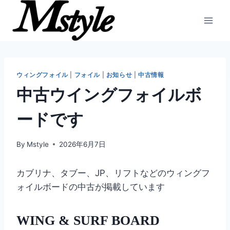
内
容
を
ス
キ
ッ
ウィングフォイル
|
フォイル
|
お知らせ
|
中古情報
プ
中古ウイングフォイルボ
ードです
By
Mstyle
2026年6月7日
カブリナ、タブー、JP、リフトなどのウィングフ
ォイルボードの中古が掲載しています
WING & SURF BOARD