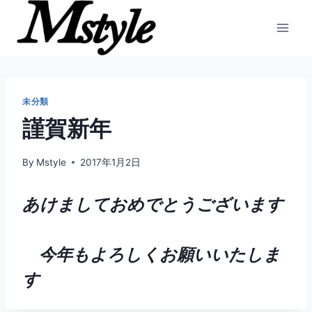
内
容
を
ス
キ
ッ
未分類
プ
謹賀新年
By
Mstyle
2017年1月2日
あけましておめでとうございます
今年もよろしくお願いいたしま
す