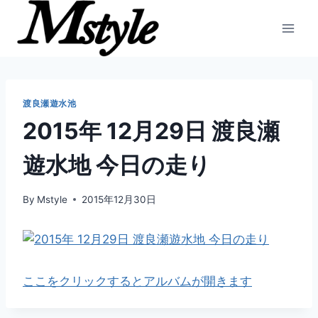
内
容
を
ス
キ
ッ
渡良瀬遊水池
プ
2015年 12月29日 渡良瀬
遊水地 今日の走り
By
Mstyle
2015年12月30日
ここをクリックするとアルバムが開きます