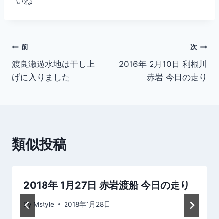
いね
投
前
次
渡良瀬遊水地は干し上
2016年 2月10日 利根川
稿
げに入りました
赤岩 今日の走り
ナ
ビ
ゲ
類似投稿
ー
シ
2018年 1月27日 赤岩渡船 今日の走り
ョ
By
Mstyle
2018年1月28日
ン