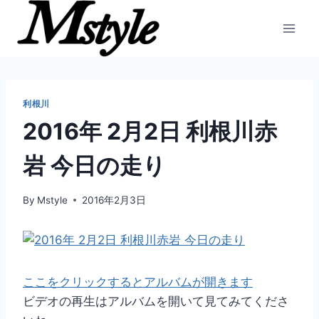
内
容
を
ス
キ
ッ
利根川
プ
2016年 2月2日 利根川赤
岩 今日の走り
By
Mstyle
2016年2月3日
ここをクリックするとアルバムが開きます
ビデオの再生はアルバムを開いて見てみてくださ