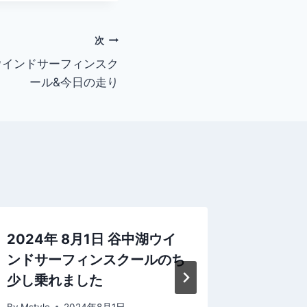
次
中湖ウインドサーフィンスク
ール&今日の走り
2024年 8月1日 谷中湖ウイ
2018
ンドサーフィンスクールのち
ーチ 今
少し乗れました
By
Mstyle
By
Mstyle
2024年8月1日