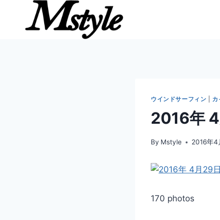
内
容
を
ス
キ
ッ
プ
ウインドサーフィン
|
カ
2016年
By
Mstyle
2016年
170 photos