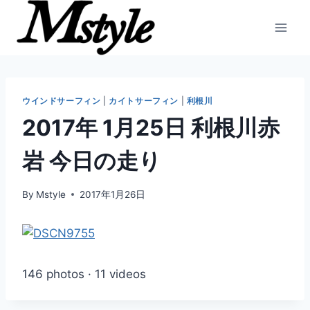
内
容
を
ス
キ
ッ
ウインドサーフィン
|
カイトサーフィン
|
利根川
プ
2017年 1月25日 利根川赤
岩 今日の走り
By
Mstyle
2017年1月26日
146 photos · 11 videos