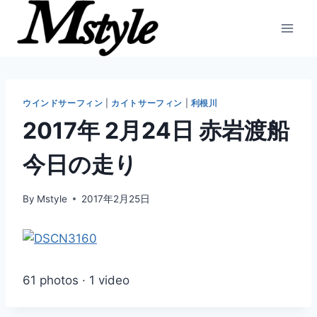
内
容
を
ス
キ
ッ
ウインドサーフィン
|
カイトサーフィン
|
利根川
プ
2017年 2月24日 赤岩渡船
今日の走り
By
Mstyle
2017年2月25日
61 photos · 1 video