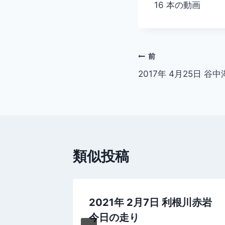
16 本の動画
投
前
2017年 4月25日 谷
稿
ナ
ビ
ゲ
類似投稿
ー
シ
中湖 ラン
2021年 2月7日 利根川赤岩
ョ
今日の走り