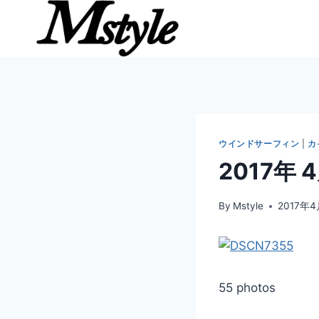
内
容
を
ス
キ
ッ
プ
ウインドサーフィン
|
カ
2017年
By
Mstyle
2017年
55 photos