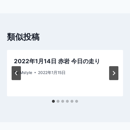
ビ
ゲ
ー
類似投稿
シ
ョ
2022年1月14日 赤岩 今日の走り
ン
By
Mstyle
2022年1月15日