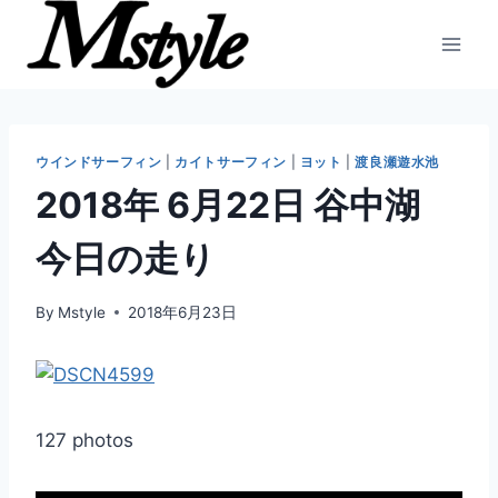
内
容
を
ス
キ
ッ
ウインドサーフィン
|
カイトサーフィン
|
ヨット
|
渡良瀬遊水池
プ
2018年 6月22日 谷中湖
今日の走り
By
Mstyle
2018年6月23日
127 photos