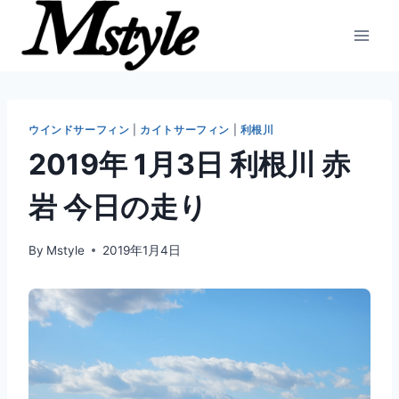
内
容
を
ス
キ
ッ
ウインドサーフィン
|
カイトサーフィン
|
利根川
プ
2019年 1月3日 利根川 赤
岩 今日の走り
By
Mstyle
2019年1月4日