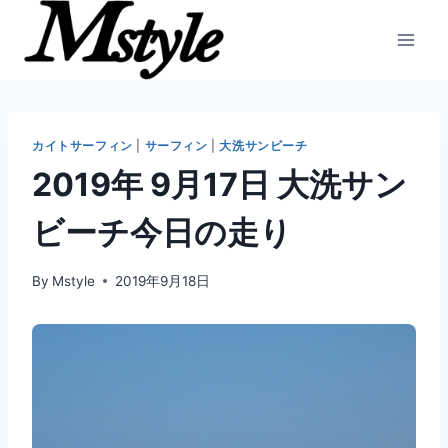
内
容
を
ス
キ
ッ
カイトサーフィン
|
サーフィン
|
大洗サンビーチ
プ
2019年 9月17日 大洗サン
ビーチ今日の走り
By
Mstyle
2019年9月18日