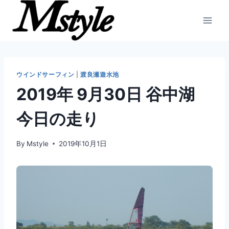
内
容
を
ス
キ
ッ
ウインドサーフィン
|
渡良瀬遊水池
プ
2019年 9月30日 谷中湖
今日の走り
By
Mstyle
2019年10月1日