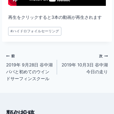
再生をクリックすると3本の動画が再生されます
投
#
ハイドロフォイルセーリング
稿
タ
グ:
投
前
次
2019年 9月28日 谷中湖
2019年 10月3日 谷中湖
稿
パパと初めてのウイン
今日の走り
ナ
ドサーフィンスクール
ビ
ゲ
ー
類似投稿