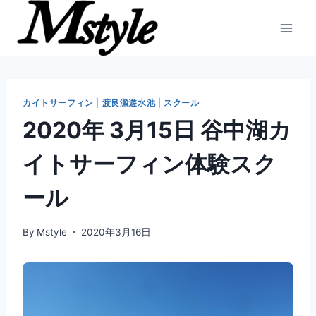
内
容
を
ス
キ
ッ
カイトサーフィン
|
渡良瀬遊水池
|
スクール
プ
2020年 3月15日 谷中湖カ
イトサーフィン体験スク
ール
By
Mstyle
2020年3月16日