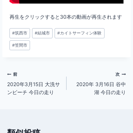
再生をクリックすると30本の動画が再生されます
投
#
筑西市
#
結城市
#
カイトサーフィン体験
稿
#
笠間市
タ
グ:
投
前
次
2020年3月15日 大洗サ
2020年 3月16日 谷中
稿
ンビーチ 今日の走り
湖 今日の走り
ナ
ビ
ゲ