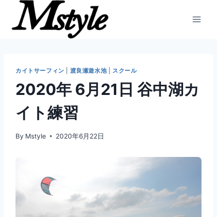
内
容
を
ス
キ
ッ
カイトサーフィン
|
渡良瀬遊水池
|
スクール
プ
2020年 6月21日 谷中湖カ
イト練習
By
Mstyle
2020年6月22日