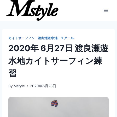
内
容
を
ス
キ
ッ
カイトサーフィン
|
渡良瀬遊水池
|
スクール
プ
2020年 6月27日 渡良瀬遊
水地カイトサーフィン練
習
By
Mstyle
2020年6月28日