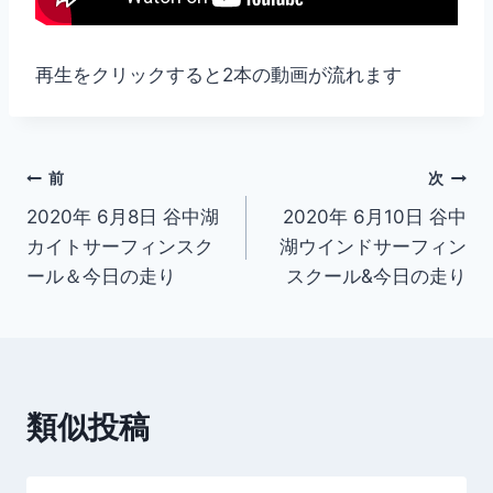
再生をクリックすると2本の動画が流れます
投
前
次
2020年 6月8日 谷中湖
2020年 6月10日 谷中
稿
カイトサーフィンスク
湖ウインドサーフィン
ナ
ール＆今日の走り
スクール&今日の走り
ビ
ゲ
ー
類似投稿
シ