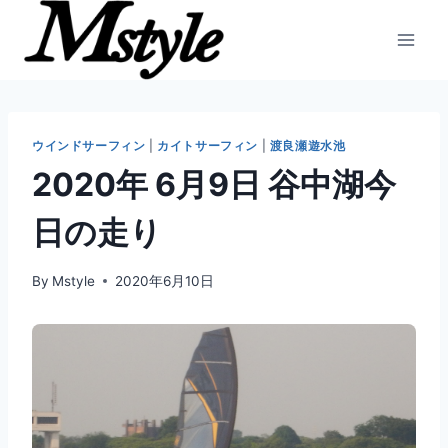
内
容
を
ス
キ
ッ
ウインドサーフィン
|
カイトサーフィン
|
渡良瀬遊水池
プ
2020年 6月9日 谷中湖今
日の走り
By
Mstyle
2020年6月10日