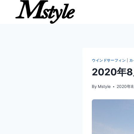
内
容
を
ス
キ
ッ
プ
ウインドサーフィン
|
カ
2020年
By
Mstyle
2020年