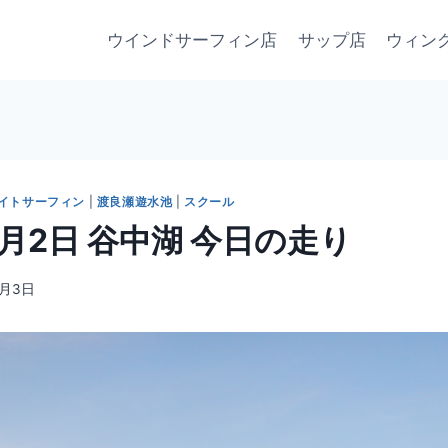
ウインドサーフィン店
サップ店
ウィン
イトサーフィン
|
渡良瀬遊水池
|
スクール
8月2日 谷中湖 今日の走り
8月3日