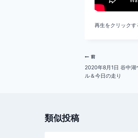
再生をクリックす
投
前
2020年8月1日 谷
稿
ル＆今日の走り
ナ
ビ
ゲ
類似投稿
ー
シ