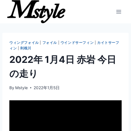
内
容
を
ス
キ
ッ
ウィングフォイル
|
フォイル
|
ウインドサーフィン
|
カイトサーフ
ィン
|
利根川
プ
2022年 1月4日 赤岩 今日
の走り
By
Mstyle
2022年1月5日