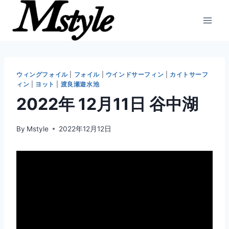
内
容
を
ス
キ
ッ
ウィングフォイル
|
フォイル
|
ウインドサーフィン
|
カイトサーフ
ィン
|
ヨット
|
渡良瀬遊水池
プ
2022年 12月11日 谷中湖
By
Mstyle
2022年12月12日