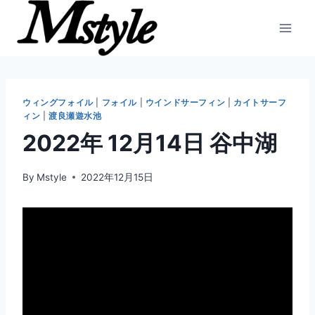
内
容
を
ス
キ
ッ
ウィングフォイル
|
フォイル
|
ウインドサーフィン
|
カイトサーフ
ィン
|
渡良瀬遊水池
プ
2022年 12月14日 谷中湖
By
Mstyle
2022年12月15日