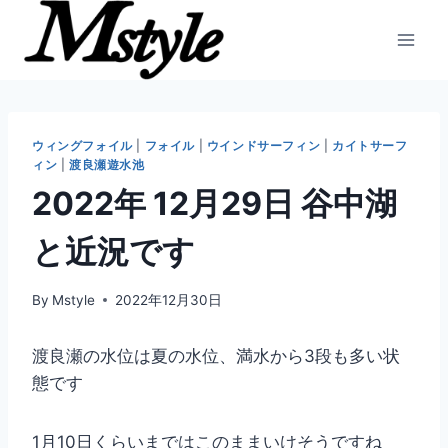
内
容
を
ス
キ
ッ
ウィングフォイル
|
フォイル
|
ウインドサーフィン
|
カイトサーフ
ィン
|
渡良瀬遊水池
プ
2022年 12月29日 谷中湖
と近況です
By
Mstyle
2022年12月30日
渡良瀬の水位は夏の水位、満水から3段も多い状
態です
1月10日くらいまではこのままいけそうですね