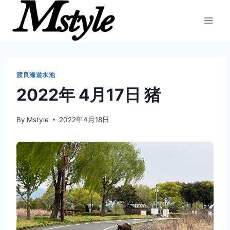
内
容
を
ス
キ
ッ
渡良瀬遊水池
プ
2022年 4月17日 猪
By
Mstyle
2022年4月18日