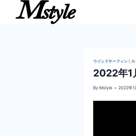
内
容
を
ス
キ
ッ
プ
ウインドサーフィン
|
カ
2022年
By
Mstyle
2022年1