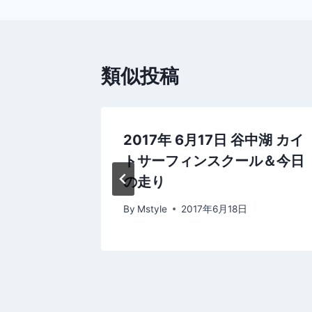
ナ
ビ
類似投稿
ゲ
ー
シ
谷中湖 今
2017年 6月17日 谷中湖 カイ
トサーフィンスクール＆今日
ョ
の走り
ン
By
Mstyle
2017年6月18日