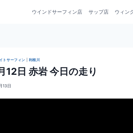
ウインドサーフィン店
サップ店
ウィン
イトサーフィン
|
利根川
1月12日 赤岩 今日の走り
月13日