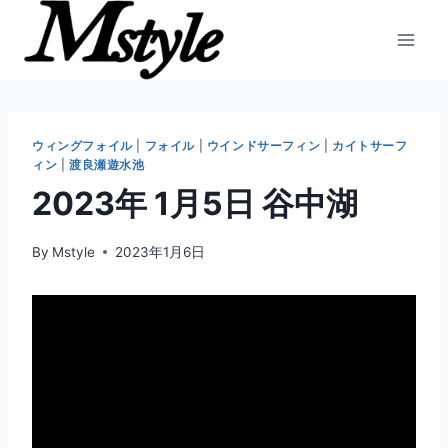
内
容
を
ス
キ
ッ
ウィングフォイル
|
フォイル
|
ウインドサーフィン
|
カイトサーフ
ィン
|
渡良瀬遊水池
プ
2023年 1月5日 谷中湖
By
Mstyle
2023年1月6日