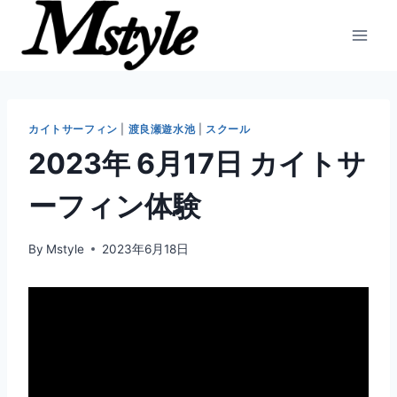
内
容
を
ス
キ
ッ
カイトサーフィン
|
渡良瀬遊水池
|
スクール
プ
2023年 6月17日 カイトサ
ーフィン体験
By
Mstyle
2023年6月18日