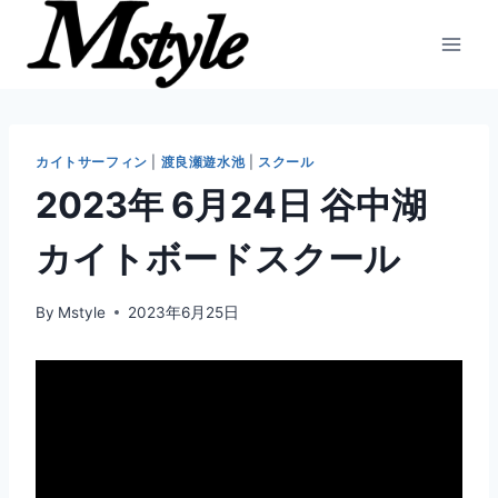
内
容
を
ス
キ
ッ
カイトサーフィン
|
渡良瀬遊水池
|
スクール
プ
2023年 6月24日 谷中湖
カイトボードスクール
By
Mstyle
2023年6月25日