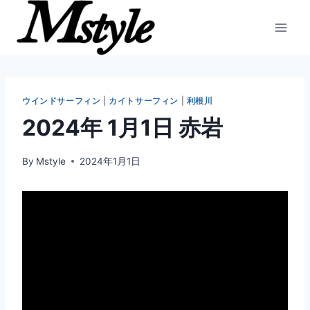
内
容
を
ス
キ
ッ
ウインドサーフィン
|
カイトサーフィン
|
利根川
プ
2024年 1月1日 赤岩
By
Mstyle
2024年1月1日