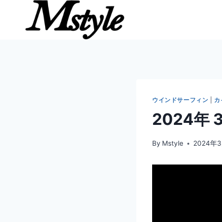
内
容
を
ス
キ
ッ
プ
ウインドサーフィン
|
カ
2024年 
By
Mstyle
2024年