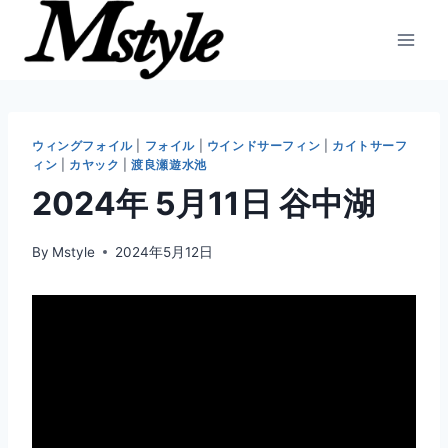
内
容
を
ス
キ
ッ
ウィングフォイル
|
フォイル
|
ウインドサーフィン
|
カイトサーフ
ィン
|
カヤック
|
渡良瀬遊水池
プ
2024年 5月11日 谷中湖
By
Mstyle
2024年5月12日