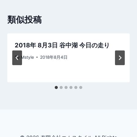
ビ
類似投稿
ゲ
ー
シ
2018年 8月3日 谷中湖 今日の走り
ョ
By
Mstyle
2018年8月4日
ン