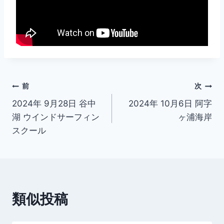
投
前
次
2024年 9月28日 谷中
2024年 10月6日 阿字
稿
湖 ウインドサーフィン
ヶ浦海岸
ナ
スクール
ビ
ゲ
ー
類似投稿
シ