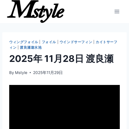
内
容
を
ス
キ
ッ
ウィングフォイル
|
フォイル
|
ウインドサーフィン
|
カイトサーフ
ィン
|
渡良瀬遊水池
プ
2025年 11月28日 渡良瀬
By
Mstyle
2025年11月29日