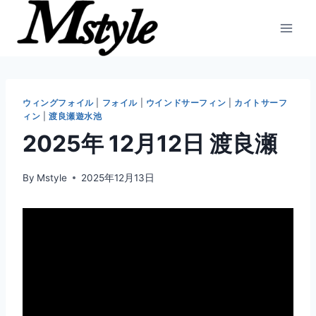
内
容
を
ス
キ
ッ
ウィングフォイル
|
フォイル
|
ウインドサーフィン
|
カイトサーフ
ィン
|
渡良瀬遊水池
プ
2025年 12月12日 渡良瀬
By
Mstyle
2025年12月13日