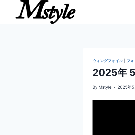
内
容
を
ス
キ
ッ
プ
ウィングフォイル
|
フォ
2025年 
By
Mstyle
2025年