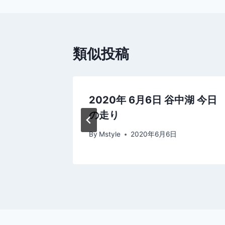
ナ
ビ
類似投稿
ゲ
ー
シ
中湖今日
2020年 6月6日 谷中湖 今日
の走り
ョ
By
Mstyle
2020年6月6日
ン