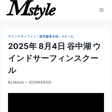
内
容
を
ス
キ
ッ
ウインドサーフィン
|
渡良瀬遊水池
|
スクール
プ
2025年 8月4日 谷中湖 ウ
インドサーフィンスクー
ル
By
Mstyle
2025年8月5日