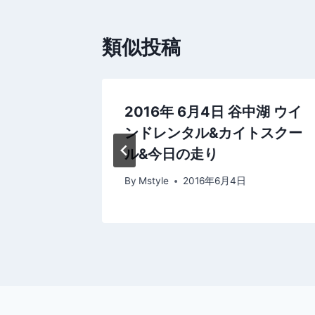
ビ
ゲ
類似投稿
ー
シ
平井海岸
2016年 6月4日 谷中湖 ウイ
ョ
ンドレンタル&カイトスクー
ン
ル&今日の走り
By
Mstyle
2016年6月4日