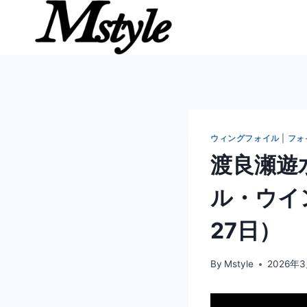
内
容
を
ス
キ
ッ
プ
ウィングフォイル
|
フォ
渡良瀬遊
ル・ウイ
27日）
By
Mstyle
2026年