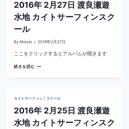
良
2016年 2月27日 渡良瀬遊
ー
瀬
ル
遊
水地 カイトサーフィンスク
水
地
ール
カ
イ
By
Mstyle
2016年2月27日
ト
ボ
ここをクリックするとアルバムが開きます
ー
デ
2016
続きを読む
ィ
年
ン
2
グ
月
ス
27
ク
日
ー
カイトサーフィン
|
スクール
渡
ル
良
2016年 2月25日 渡良瀬遊
瀬
遊
水地 カイトサーフィンスク
水