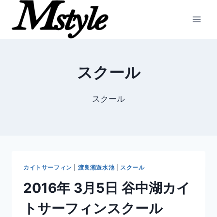
内
容
を
ス
キ
スクール
ッ
プ
スクール
カイトサーフィン
|
渡良瀬遊水池
|
スクール
2016年 3月5日 谷中湖カイ
トサーフィンスクール