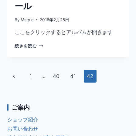
地
ール
カ
イ
By
Mstyle
2016年2月25日
ト
サ
ここをクリックするとアルバムが開きます
ー
フ
2016
続きを読む
ィ
年
ン
2
ス
月
ク
25
ー
ペ
前
1
…
40
41
42
日
ル
渡
ー
の
良
瀬
ペ
ジ
遊
ご案内
水
ー
ナ
地
ショップ紹介
カ
ジ
ビ
イ
お問い合わせ
ト