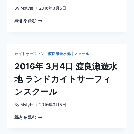
By
Mstyle
2016年3月6日
2016
続きを読む
年
3
月
5
日
カイトサーフィン
|
渡良瀬遊水池
|
スクール
谷
中
2016年 3月4日 渡良瀬遊水
湖
カ
地 ランドカイトサーフィ
イ
ト
ンスクール
サ
ー
By
Mstyle
2016年3月5日
フ
ィ
2016
続きを読む
ン
年
ス
3
ク