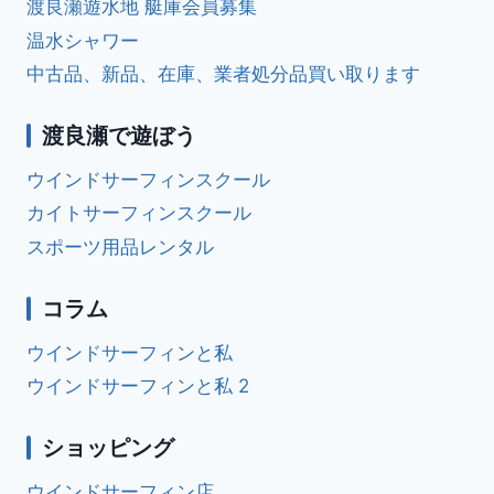
ゲ
渡良瀬遊水地 艇庫会員募集
サ
ー
温水シャワー
ー
フ
中古品、新品、在庫、業者処分品買い取ります
ィ
シ
ン
ス
渡良瀬で遊ぼう
ョ
ク
ー
ウインドサーフィンスクール
ン
ル
カイトサーフィンスクール
スポーツ用品レンタル
コラム
ウインドサーフィンと私
ウインドサーフィンと私 2
ショッピング
ウインドサーフィン店