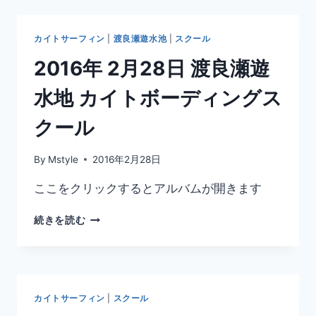
月
ー
4
ル
日
カイトサーフィン
|
渡良瀬遊水池
|
スクール
渡
良
2016年 2月28日 渡良瀬遊
瀬
遊
水地 カイトボーディングス
水
地
クール
ラ
ン
By
Mstyle
2016年2月28日
ド
カ
ここをクリックするとアルバムが開きます
イ
ト
2016
続きを読む
サ
年
ー
2
フ
月
ィ
28
ン
日
ス
カイトサーフィン
|
スクール
渡
ク