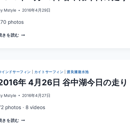
By
Mstyle
2016年4月29日
170 photos
2016
続きを読む
年
4
月
29
日
谷
ウインドサーフィン
|
カイトサーフィン
|
渡良瀬遊水池
中
2016年 4月26日 谷中湖今日の走り
湖
今
日
By
Mstyle
2016年4月27日
の
72 photos · 8 videos
走
り
2016
続きを読む
年