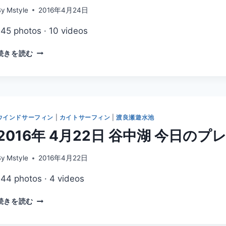
日
By
Mstyle
2016年4月24日
の
145 photos · 10 videos
走
り
2016
続きを読む
年
4
月
24
日
谷
ウインドサーフィン
|
カイトサーフィン
|
渡良瀬遊水池
中
2016年 4月22日 谷中湖 今日の
湖
今
日
By
Mstyle
2016年4月22日
の
144 photos · 4 videos
プ
レ
2016
ー
続きを読む
年
ニ
4
ン