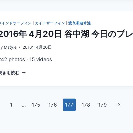
月
グ
22
日
谷
ウインドサーフィン
|
カイトサーフィン
|
渡良瀬遊水池
中
2016年 4月20日 谷中湖 今日の
湖
今
日
By
Mstyle
2016年4月20日
の
242 photos · 15 videos
プ
レ
2016
ー
続きを読む
年
ニ
4
ン
月
グ
20
日
次
1
…
175
176
177
178
179
谷
中
の
湖
ペ
今