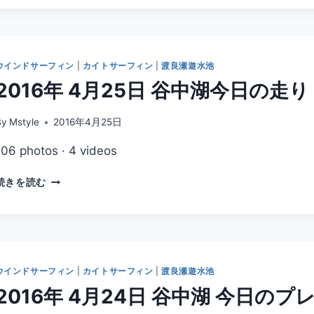
4
月
26
日
谷
ウインドサーフィン
|
カイトサーフィン
|
渡良瀬遊水池
中
2016年 4月25日 谷中湖今日の走り
湖
今
日
By
Mstyle
2016年4月25日
の
106 photos · 4 videos
走
り
2016
続きを読む
年
4
月
25
日
谷
ウインドサーフィン
|
カイトサーフィン
|
渡良瀬遊水池
中
2016年 4月24日 谷中湖 今日の
湖
今