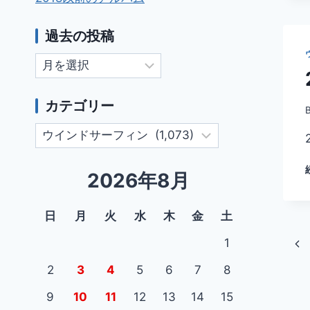
過去の投稿
過
去
の
カテゴリー
投
カ
稿
テ
ゴ
2026年8月
リ
ー
日
月
火
水
木
金
土
ペ
1
前
ー
の
2
3
4
5
6
7
8
ペ
ジ
9
10
11
12
13
14
15