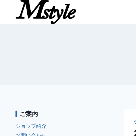
内
容
を
ス
キ
ッ
プ
ご案内
ショップ紹介
お問い合わせ