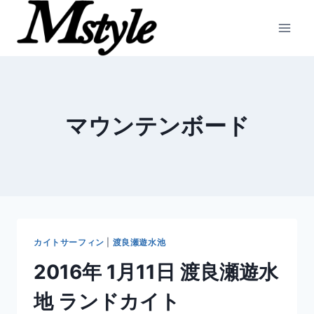
内
容
を
ス
キ
ッ
マウンテンボード
プ
カイトサーフィン
|
渡良瀬遊水池
2016年 1月11日 渡良瀬遊水
地 ランドカイト