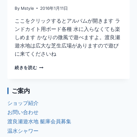
By
Mstyle
2016年1月11日
ここをクリックするとアルバムが開きます ラ
ンドカイト用ボード各種 水に入らなくても楽
しめます かなりの微風で遊べますよ。渡良瀬
遊水地は広大な芝生広場がありますので遊び
に来てくださいね
2016
続きを読む
年
1
月
ご案内
11
日
ショップ紹介
渡
良
お問い合わせ
瀬
渡良瀬遊水地 艇庫会員募集
遊
温水シャワー
水
地