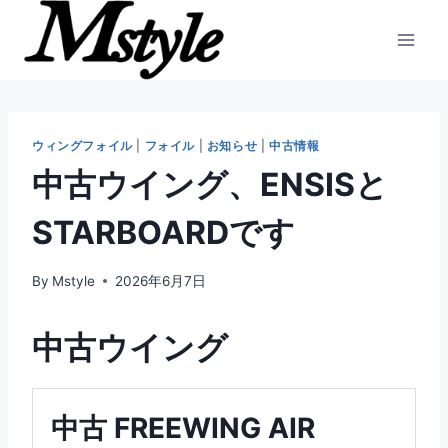
内
容
を
ス
キ
ッ
ウィングフォイル
|
フォイル
|
お知らせ
|
中古情報
プ
中古ウイング、ENSISと
STARBOARDです
By
Mstyle
2026年6月7日
中古ウイング
中古 FREEWING AIR