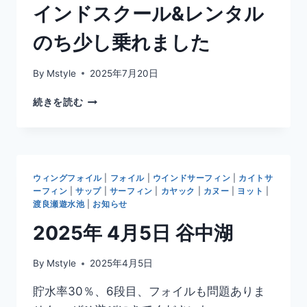
インドスクール&レンタル
のち少し乗れました
By
Mstyle
2025年7月20日
2025
続きを読む
年
7
月
19
日
ウィングフォイル
|
フォイル
|
ウインドサーフィン
|
カイトサ
谷
ーフィン
|
サップ
|
サーフィン
|
カヤック
|
カヌー
|
ヨット
|
中
渡良瀬遊水池
|
お知らせ
湖
2025年 4月5日 谷中湖
ウ
イ
ン
By
Mstyle
2025年4月5日
ド
ス
貯水率30％、6段目、フォイルも問題ありま
ク