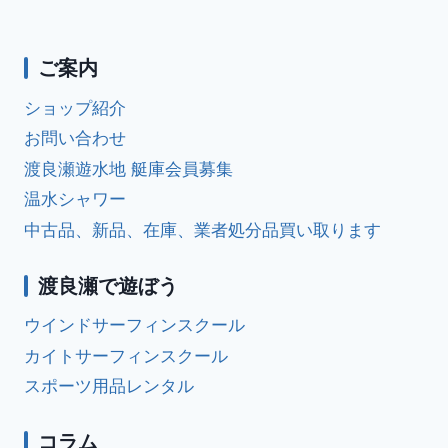
ー
の
ル
中
湖
ペ
ジ
ボ
ご案内
ー
ー
ナ
ド
ショップ紹介
セ
ジ
ビ
ー
お問い合わせ
リ
ゲ
渡良瀬遊水地 艇庫会員募集
ン
グ
温水シャワー
ー
ス
中古品、新品、在庫、業者処分品買い取ります
ク
シ
ー
ル
渡良瀬で遊ぼう
ョ
ウインドサーフィンスクール
ン
カイトサーフィンスクール
スポーツ用品レンタル
コラム