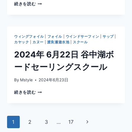
2024
続きを読む
年
6
月
26
日
ウィングフォイル
|
フォイル
|
ウインドサーフィン
|
サップ
|
谷
カヤック
|
カヌー
|
渡良瀬遊水池
|
スクール
中
2024年 6月22日 谷中湖ボ
湖
ウ
ードセーリングスクール
イ
ン
ド
By
Mstyle
2024年6月23日
サ
ー
2024
続きを読む
フ
年
ィ
6
ン
月
ス
22
ペ
ク
次
1
2
3
…
17
日
ー
谷