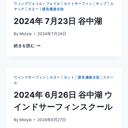
日
ウィングフォイル
|
フォイル
|
カイトサーフィン
|
サップ
|
カ
谷
ヤック
|
カヌー
|
渡良瀬遊水池
中
2024年 7月23日 谷中湖
湖
ウ
イ
By
Mstyle
2024年7月24日
ン
ド
2024
続きを読む
サ
年
ー
7
フ
月
ィ
23
ン
日
ウインドサーフィン
|
カヌー
|
ヨット
|
渡良瀬遊水池
|
スクー
ス
谷
ル
ク
中
ー
2024年 6月26日 谷中湖 ウ
湖
ル
インドサーフィンスクール
By
Mstyle
2024年6月27日