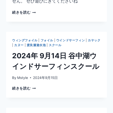
せん。 ぜひ遊びにきてくださいね
ー
ル
2025
続きを読む
&
年
レ
4
ン
月
タ
5
ル
日
の
ウィングフォイル
|
フォイル
|
ウインドサーフィン
|
カヤック
谷
ち
|
カヌー
|
渡良瀬遊水池
|
スクール
中
少
2024年 9月14日 谷中湖ウ
湖
し
乗
インドサーフィンスクール
れ
ま
し
By
Mstyle
2024年9月15日
た
2024
続きを読む
年
9
月
14