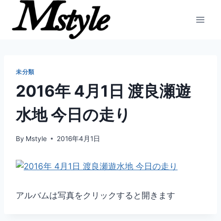
内
容
を
ス
キ
ッ
未分類
プ
2016年 4月1日 渡良瀬遊
水地 今日の走り
By
Mstyle
2016年4月1日
アルバムは写真をクリックすると開きます