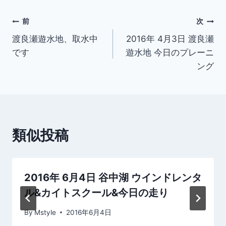
投
前
次
渡良瀬遊水地、取水中
2016年 4月3日 渡良瀬
稿
です
遊水地 今日のプレーニ
ナ
ング
ビ
ゲ
ー
類似投稿
シ
ョ
2016年 6月4日 谷中湖 ウインドレンタ
ン
ル&カイトスクール&今日の走り
By
Mstyle
2016年6月4日