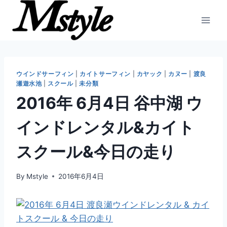
内
容
を
ス
キ
ッ
ウインドサーフィン
|
カイトサーフィン
|
カヤック
|
カヌー
|
渡良
瀬遊水池
|
スクール
|
未分類
プ
2016年 6月4日 谷中湖 ウ
インドレンタル&カイト
スクール&今日の走り
By
Mstyle
2016年6月4日