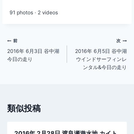
91 photos · 2 videos
投
前
次
2016年 6月3日 谷中湖
2016年 6月5日 谷中湖
稿
今日の走り
ウインドサーフィンレ
ナ
ンタル&今日の走り
ビ
ゲ
ー
類似投稿
シ
ョ
2016年 2月28日 渡良瀬遊水地 カイト