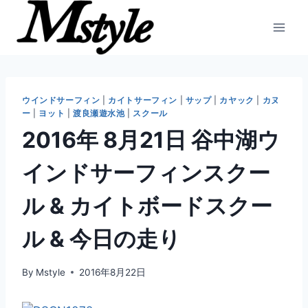
内
容
を
ス
キ
ッ
ウインドサーフィン
|
カイトサーフィン
|
サップ
|
カヤック
|
カヌ
ー
|
ヨット
|
渡良瀬遊水池
|
スクール
プ
2016年 8月21日 谷中湖ウ
インドサーフィンスクー
ル & カイトボードスクー
ル & 今日の走り
By
Mstyle
2016年8月22日