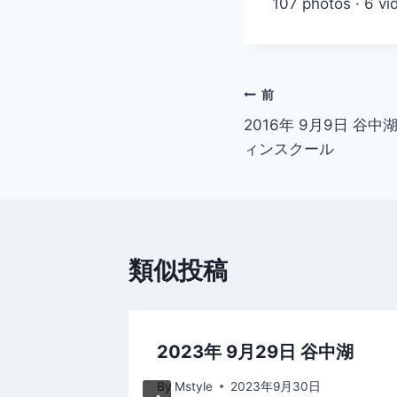
107 photos · 6 vi
投
前
2016年 9月9日 
稿
ィンスクール
ナ
ビ
ゲ
類似投稿
ー
シ
谷中湖 今
2023年 9月29日 谷中湖
ョ
By
Mstyle
2023年9月30日