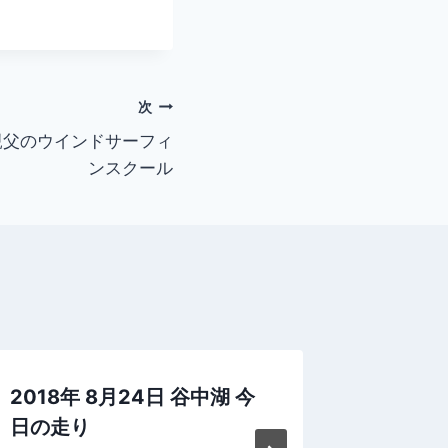
次
湖 親父のウインドサーフィ
ンスクール
2018年 8月24日 谷中湖 今
2020
日の走り
ーフィ