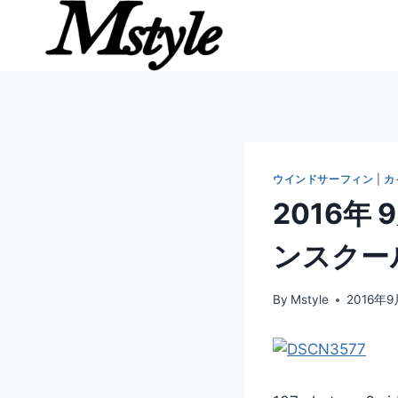
内
容
を
ス
キ
ッ
プ
ウインドサーフィン
|
カ
2016年
ンスクール
By
Mstyle
2016年9