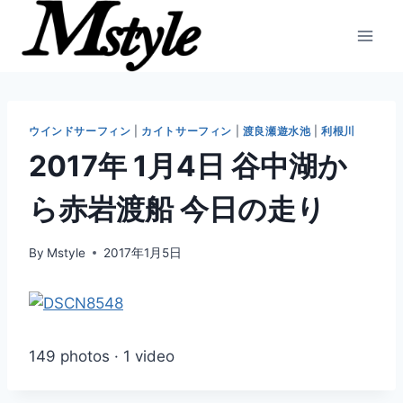
内
容
を
ス
キ
ッ
ウインドサーフィン
|
カイトサーフィン
|
渡良瀬遊水池
|
利根川
プ
2017年 1月4日 谷中湖か
ら赤岩渡船 今日の走り
By
Mstyle
2017年1月5日
149 photos · 1 video