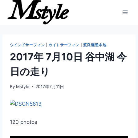
内
容
を
ス
キ
ッ
ウインドサーフィン
|
カイトサーフィン
|
渡良瀬遊水池
プ
2017年 7月10日 谷中湖 今
日の走り
By
Mstyle
2017年7月11日
120 photos